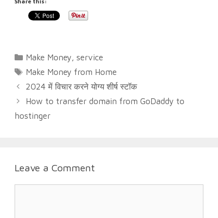
Share this:
Categories
Make Money
,
service
Tags
Make Money from Home
2024 में विचार करने योग्य शीर्ष स्टॉक
How to transfer domain from GoDaddy to
hostinger
Leave a Comment
Comment